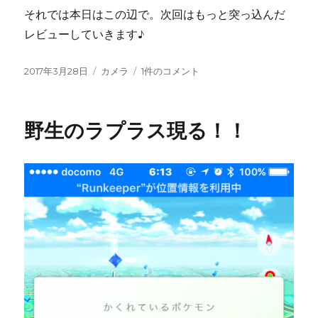
それでは本日はこの辺で。次回はもっと突っ込んだ
レビューしていきます♪
投
カ
OLYMPUS
2017年3月28日
カメラ
1件のコメント
稿
テ
AIR
日:
ゴ
A01
リ
開
野生のラプラス現る！！
ー
封
の
儀
へ
の