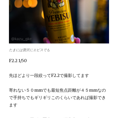
たまには贅沢にエビスでも
F2.2 1/50
先ほどより一段絞ってF2.2で撮影してます
寄れない５０mmでも最短焦点距離が４５mmなの
で手持ちでもギリギリこのくらいであれば撮影でき
ます