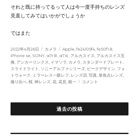
それと既に持ってるって人は今一度手持ちのレンズ
見直してみてはいかがでしょうか
ではまた
投
カ
タ
2022年4月26日
カメラ
Apple
,
fe24105f4
,
fe50f1.8
,
稿
テ
グ
iPhone se
,
SONY
,
α7rⅢ
,
α7ⅲ
,
アルカスイス
,
アルカスイス互
日:
ゴ
換
,
アンカーリンクス
,
イマソラ
,
カメラ
,
スタンダードプレート
,
リ
スライドライト
,
ソニーアルファシリーズ
,
ピークデザイン
,
フォ
ー
トウォーク
,
ミラーレス一眼レフ
,
レンズ沼
,
写真
,
単焦点レンズ
,
α
撮り比べ
,
桜
,
神レンズ
,
花
,
花見
,
銀一
コメント
７
RⅢ
で
の
過去の投稿
写
真
色々
単