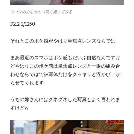
ウコンの力をカッコ良く撮ってみる
F2.2 1/1250
それとこのボケ感がやはり単焦点レンズならでは
まあ最近のスマホはボケ感もだいぶ自然なんですけ
どやはりこのボケ感は単焦点レンズと一眼の組み合
わせならではで被写体だけをクッキリと浮かび上が
らせてくれます
うちの嫁さんにはグネグネした写真とよく言われま
すけどw