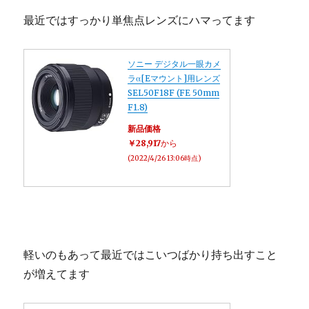
最近ではすっかり単焦点レンズにハマってます
ソニー デジタル一眼カメ
ラα[Eマウント]用レンズ
SEL50F18F (FE 50mm
F1.8)
新品価格
￥28,917
から
(2022/4/26 13:06時点)
軽いのもあって最近ではこいつばかり持ち出すこと
が増えてます