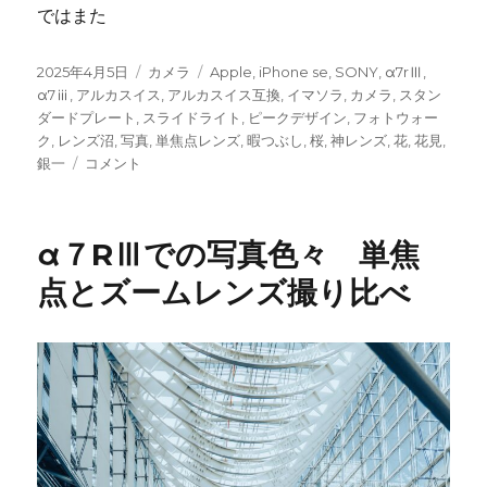
ではまた
投
カ
タ
2025年4月5日
カメラ
Apple
,
iPhone se
,
SONY
,
α7rⅢ
,
稿
テ
グ
α7ⅲ
,
アルカスイス
,
アルカスイス互換
,
イマソラ
,
カメラ
,
スタン
日:
ゴ
ダードプレート
,
スライドライト
,
ピークデザイン
,
フォトウォー
リ
ク
,
レンズ沼
,
写真
,
単焦点レンズ
,
暇つぶし
,
桜
,
神レンズ
,
花
,
花見
,
桜
ー
銀一
コメント
咲
い
た
α７RⅢでの写真色々 単焦
の
で
点とズームレンズ撮り比べ
動
画
を
撮
っ
て
み
る
に