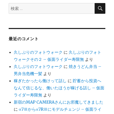
焦
検
検
点
索
と
索:
ズ
ー
ム
レ
ン
最近のコメント
ズ
撮
久しぶりのフォトウォーク
に
久しぶりのフォト
り
ウォークその２ – 仮面ライダー寿限無
より
比
べ
久しぶりのフォトウォーク
に
焼きうどん弁当 –
に
男弁当危機一髪
より
稼ぎたかったら働けって話し
に
貯蓄から投資へ
なんて信じるな、働いたほうが稼げる話し – 仮面
ライダー寿限無
より
新宿のMAP CAMERAさんにお邪魔してきました
に
α7Ⅲからα7RⅢにモデルチェンジ – 仮面ライ