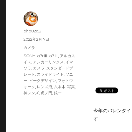
投
phd82152
稿
投
2022年2月17日
者
稿
カ
カメラ
日:
テ
タ
SONY
,
α7rⅢ
,
α7ⅲ
,
アルカス
ゴ
グ
イス
,
アンカーリンクス
,
イマ
リ
ソラ
,
カメラ
,
スタンダードプ
ー
レート
,
スライドライト
,
ソニ
ー
,
ピークデザイン
,
フォトウ
ォーク
,
レンズ沼
,
六本木
,
写真
,
神レンズ
,
虎ノ門
,
銀一
今年のバレンタイ
す