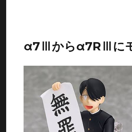
α7Ⅲからα7RⅢ