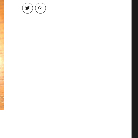
abc7ymk
ka
さ
zu
ん
さ
の
ん
プ
の
ロ
プ
フ
ロ
ィ
フ
ー
ィ
ル
ー
を
ル
Twitter
を
で
Google+
表
で
示
表
示