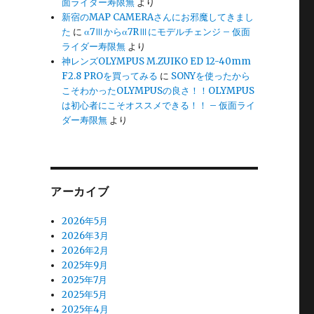
面ライダー寿限無
より
新宿のMAP CAMERAさんにお邪魔してきまし
た
に
α7Ⅲからα7RⅢにモデルチェンジ – 仮面
ライダー寿限無
より
神レンズOLYMPUS M.ZUIKO ED 12-40mm
F2.8 PROを買ってみる
に
SONYを使ったから
こそわかったOLYMPUSの良さ！！OLYMPUS
は初心者にこそオススメできる！！ – 仮面ライ
ダー寿限無
より
アーカイブ
2026年5月
2026年3月
2026年2月
2025年9月
2025年7月
2025年5月
2025年4月