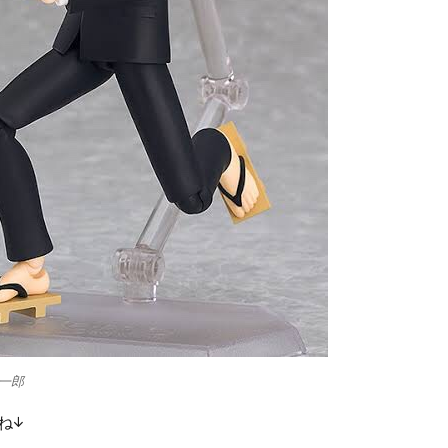
中一郎
ね↓