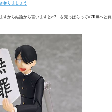
き参りましょう
ますから結論から言いますとα7Ⅲを売っぱらってα7RⅢへと買