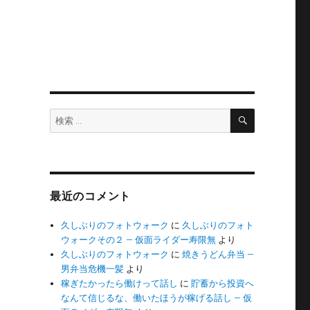
検
検
索
索:
最近のコメント
久しぶりのフォトウォーク
に
久しぶりのフォト
ウォークその２ – 仮面ライダー寿限無
より
久しぶりのフォトウォーク
に
焼きうどん弁当 –
男弁当危機一髪
より
稼ぎたかったら働けって話し
に
貯蓄から投資へ
なんて信じるな、働いたほうが稼げる話し – 仮