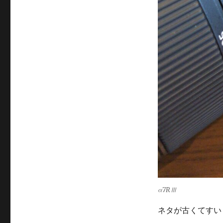
α7RⅢ
ネタが古くてすい