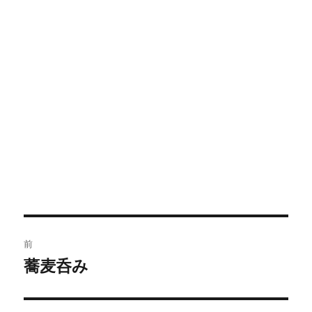
投
前
稿
蕎麦呑み
前
の
ナ
投