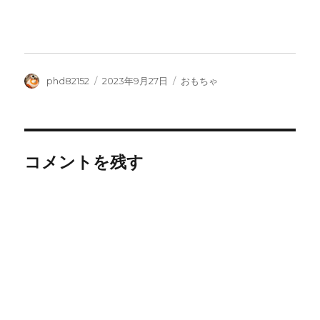
投
投
カ
phd82152
2023年9月27日
おもちゃ
稿
稿
テ
者
日:
ゴ
リ
ー
コメントを残す