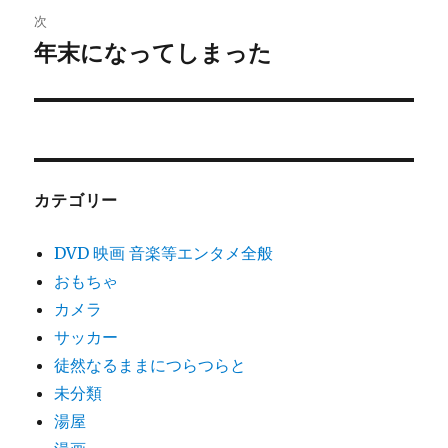
ビ
稿:
次
ゲ
年末になってしまった
次
の
ー
投
シ
稿:
ョ
カテゴリー
ン
DVD 映画 音楽等エンタメ全般
おもちゃ
カメラ
サッカー
徒然なるままにつらつらと
未分類
湯屋