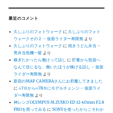
最近のコメント
久しぶりのフォトウォーク
に
久しぶりのフォト
ウォークその２ – 仮面ライダー寿限無
より
久しぶりのフォトウォーク
に
焼きうどん弁当 –
男弁当危機一髪
より
稼ぎたかったら働けって話し
に
貯蓄から投資へ
なんて信じるな、働いたほうが稼げる話し – 仮面
ライダー寿限無
より
新宿のMAP CAMERAさんにお邪魔してきました
に
α7Ⅲからα7RⅢにモデルチェンジ – 仮面ライ
ダー寿限無
より
神レンズOLYMPUS M.ZUIKO ED 12-40mm F2.8
PROを買ってみる
に
SONYを使ったからこそわか